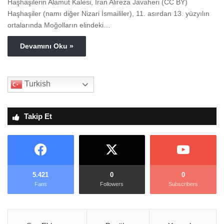
Haşhaşilerin Alamut Kalesi, İran Alireza Javaheri (CC BY)
Haşhaşiler (namı diğer Nizari İsmaililer), 11. asırdan 13. yüzyılın
ortalarında Moğolların elindeki…
Devamını Oku »
Turkish
Takip Et
5.421
0
0
Fans
Followers
Subscribers