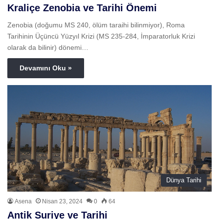
Kraliçe Zenobia ve Tarihi Önemi
Zenobia (doğumu MS 240, ölüm taraihi bilinmiyor), Roma
Tarihinin Üçüncü Yüzyıl Krizi (MS 235-284, İmparatorluk Krizi
olarak da bilinir) dönemi…
Devamını Oku »
Dünya Tarihi
Asena
Nisan 23, 2024
0
64
Antik Suriye ve Tarihi