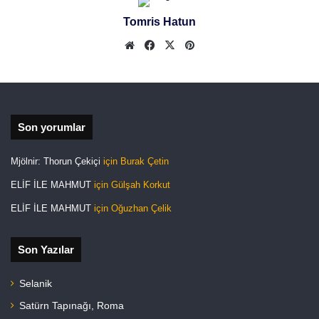
site
ook
est
Tomris Hatun
si
We
Fa
X
Pin
b
ceb
ter
site
ook
est
si
Son yorumlar
Mjölnir: Thorun Çekiçi
için
Burak Çetin
ELİF İLE MAHMUT
için
Gülşah Korkut
ELİF İLE MAHMUT
için
Oğuzhan Çelik
Son Yazılar
Selanik
Satürn Tapınağı, Roma