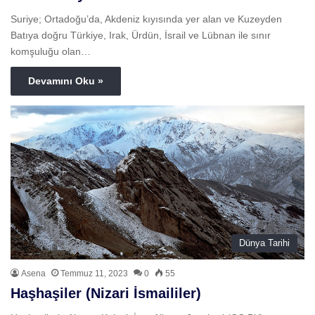
Suriye; Ortadoğu’da, Akdeniz kıyısında yer alan ve Kuzeyden
Batıya doğru Türkiye, Irak, Ürdün, İsrail ve Lübnan ile sınır
komşuluğu olan…
Devamını Oku »
Dünya Tarihi
Asena
Temmuz 11, 2023
0
55
Haşhaşiler (Nizari İsmaililer)