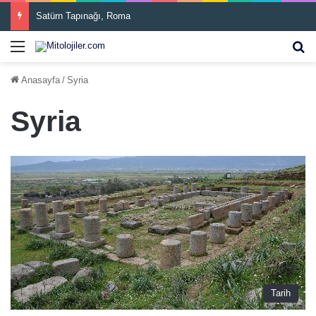
Satürn Tapınağı, Roma
Menü
Ar
Anasayfa
/
Syria
Syria
Tarih