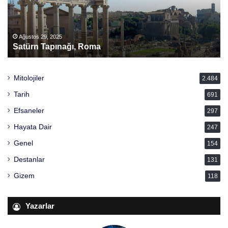
n
T
a
p
Ağustos 29, 2025
Satürn Tapınağı, Roma
ı
n
a
Mitolojiler
2.484
ğ
ı
Tarih
691
,
Efsaneler
R
297
o
Hayata Dair
247
m
a
Genel
154
Destanlar
131
Gizem
118
Yazarlar