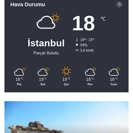
Hava Durumu
18
℃
İstanbul
19º - 15º
59%
3.6 km/h
Parçalı Bulutlu
18
19
19
18
18
℃
℃
℃
℃
℃
Pts
Sal
Çar
Per
Cum
S
İ
a
n
t
a
ü
r
r
i