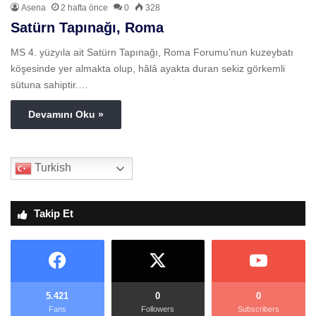
Asena
2 hafta önce
0
328
Satürn Tapınağı, Roma
MS 4. yüzyıla ait Satürn Tapınağı, Roma Forumu’nun kuzeybatı
köşesinde yer almakta olup, hâlâ ayakta duran sekiz görkemli
sütuna sahiptir.…
Devamını Oku »
Turkish
Takip Et
5.421
0
0
Fans
Followers
Subscribers