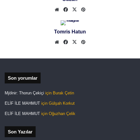
We
Fa
X
Pin
b
ceb
ter
site
ook
est
Tomris Hatun
si
We
Fa
X
Pin
b
ceb
ter
site
ook
est
si
Son yorumlar
Mjölnir: Thorun Çekiçi
için
Burak Çetin
ELİF İLE MAHMUT
için
Gülşah Korkut
ELİF İLE MAHMUT
için
Oğuzhan Çelik
Son Yazılar