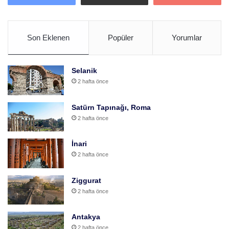
Son Eklenen
Popüler
Yorumlar
Selanik
2 hafta önce
Satürn Tapınağı, Roma
2 hafta önce
İnari
2 hafta önce
Ziggurat
2 hafta önce
Antakya
2 hafta önce