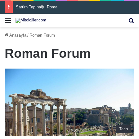
Satürn Tapınağı, Roma
Menü
Ar
Anasayfa
/
Roman Forum
Roman Forum
Tarih