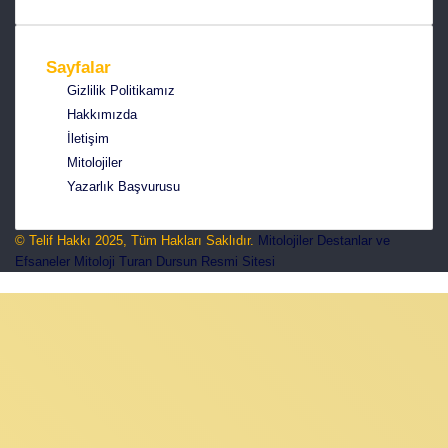
Sayfalar
Gizlilik Politikamız
Hakkımızda
İletişim
Mitolojiler
Yazarlık Başvurusu
© Telif Hakkı 2025, Tüm Hakları Saklıdır.
Mitolojiler Destanlar ve
Efsaneler
Mitoloji
Turan Dursun Resmi Sitesi
Başa
dön
tuşu