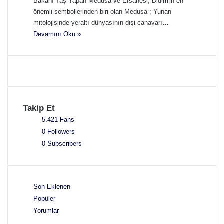
Bakanı Taş Yapan Medusa ve Efsanesi; Didim'in en
önemli sembollerinden biri olan Medusa ; Yunan
mitolojisinde yeraltı dünyasının dişi canavarı…
Devamını Oku »
Takip Et
5.421
Fans
0
Followers
0
Subscribers
Son Eklenen
Popüler
Yorumlar