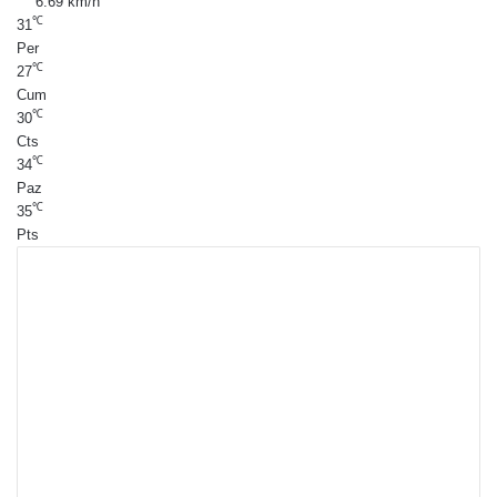
6.69 km/h
℃
31
Per
℃
27
Cum
℃
30
Cts
℃
34
Paz
℃
35
Pts