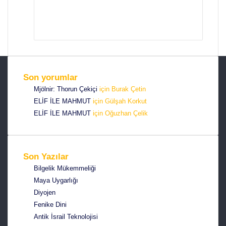
b
a
X
s
c
P
i
e
i
t
b
n
e
o
t
s
o
e
Son yorumlar
i
k
r
Mjölnir: Thorun Çekiçi
için
Burak Çetin
e
ELİF İLE MAHMUT
için
Gülşah Korkut
s
ELİF İLE MAHMUT
için
Oğuzhan Çelik
t
Son Yazılar
Bilgelik Mükemmeliği
Maya Uygarlığı
Diyojen
Fenike Dini
Antik İsrail Teknolojisi