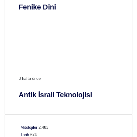
n
Fenike Dini
i
k
e
D
i
n
i
A
3 hafta önce
n
t
Antik İsrail Teknolojisi
i
k
İ
s
r
Mitolojiler
2.483
a
Tarih
674
i