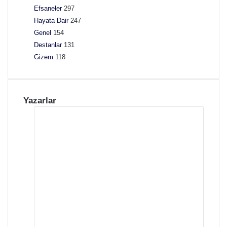
Efsaneler
297
l
T
Hayata Dair
247
e
Genel
154
k
Destanlar
131
n
Gizem
118
o
l
o
j
Yazarlar
i
s
i