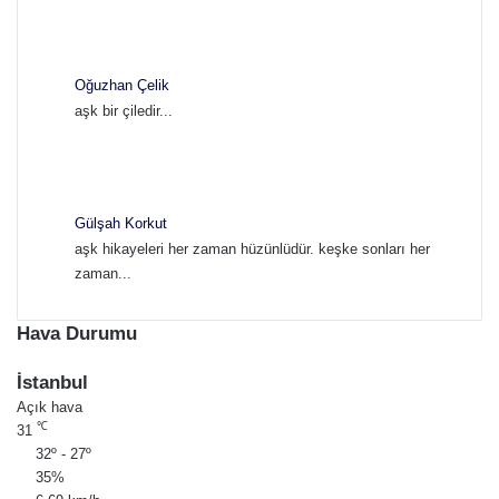
Oğuzhan Çelik
aşk bir çiledir...
Gülşah Korkut
aşk hikayeleri her zaman hüzünlüdür. keşke sonları her
zaman...
Hava Durumu
İstanbul
Açık hava
℃
31
32º - 27º
35%