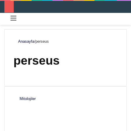
Menü
Ar
Anasayfa
/
perseus
perseus
Mitolojiler