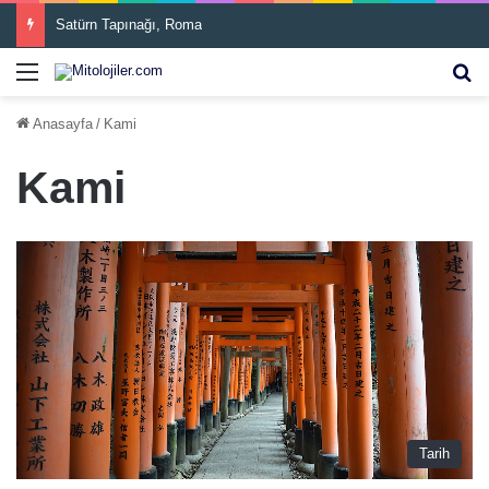
Satürn Tapınağı, Roma
Menü
Ar
Anasayfa
/
Kami
Kami
Tarih