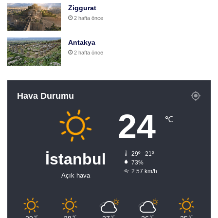
Ziggurat
2 hafta önce
Antakya
2 hafta önce
Hava Durumu
24
℃
İstanbul
29º - 21º
73%
2.57 km/h
Açık hava
℃
℃
℃
℃
℃