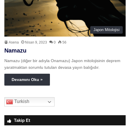
Japon Mitolojisi
Asena
Nisan 9, 2023
0
56
Namazu
Namazu (diğer bir adıyla Onamazu) Japon mitolojisinin deprem
yaratmaktan sorumlu tutulan devasa yayın balığıdır.
Devamını Oku »
Turkish
Takip Et