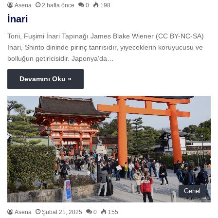
Asena
2 hafta önce
0
198
İnari
Torii, Fuşimi İnari Tapınağı James Blake Wiener (CC BY-NC-SA)
Inari, Shinto dininde pirinç tanrısıdır, yiyeceklerin koruyucusu ve
bolluğun getiricisidir. Japonya’da…
Devamını Oku »
Genel
Asena
Şubat 21, 2025
0
155