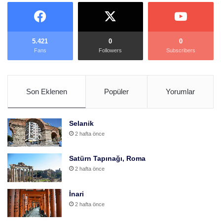
5.421
0
0
Fans
Followers
Subscribers
Son Eklenen
Popüler
Yorumlar
Selanik
2 hafta önce
Satürn Tapınağı, Roma
2 hafta önce
İnari
2 hafta önce