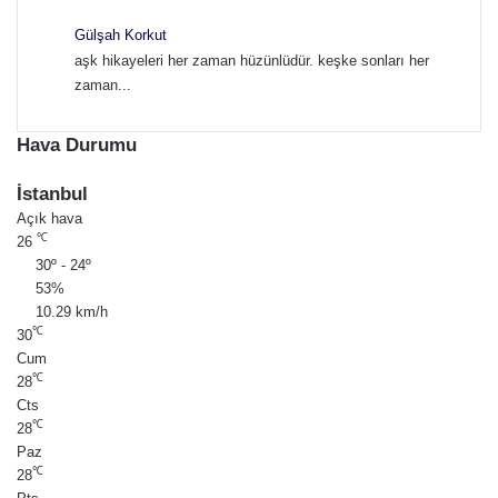
Gülşah Korkut
aşk hikayeleri her zaman hüzünlüdür. keşke sonları her
zaman...
Hava Durumu
İstanbul
Açık hava
℃
26
30º - 24º
53%
10.29 km/h
℃
30
Cum
℃
28
Cts
℃
28
Paz
℃
28