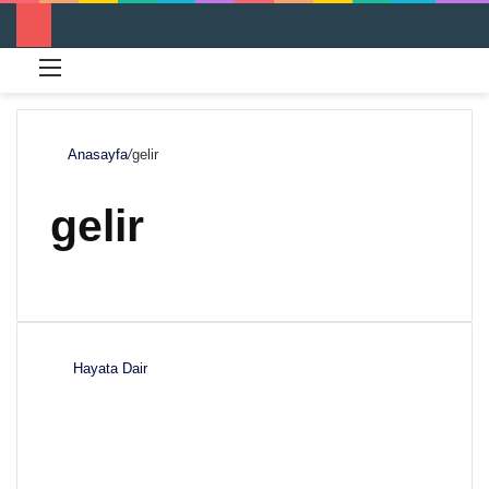
Menü
Ar
Anasayfa
/
gelir
gelir
Hayata Dair