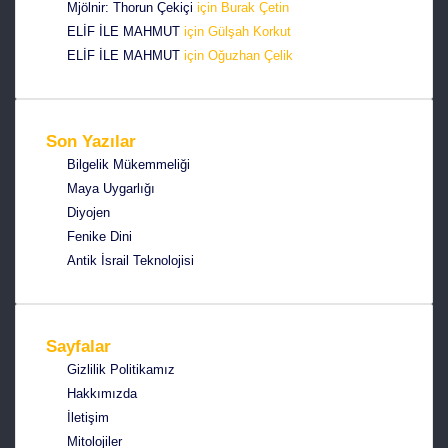
Mjölnir: Thorun Çekiçi
için
Burak Çetin
e
ELİF İLE MAHMUT
için
Gülşah Korkut
s
ELİF İLE MAHMUT
için
Oğuzhan Çelik
t
Son Yazılar
Bilgelik Mükemmeliği
Maya Uygarlığı
Diyojen
Fenike Dini
Antik İsrail Teknolojisi
Sayfalar
Gizlilik Politikamız
Hakkımızda
İletişim
Mitolojiler