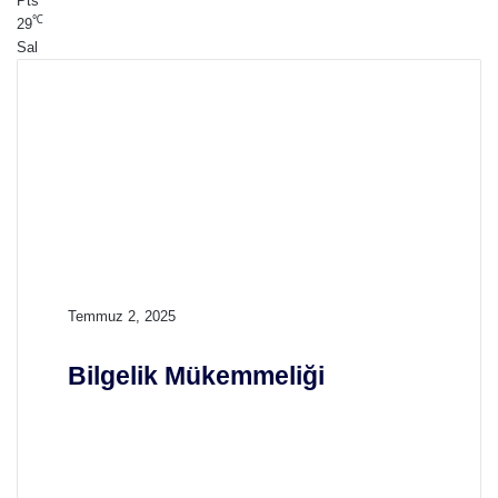
Pts
℃
29
Sal
B
Temmuz 2, 2025
i
l
Bilgelik Mükemmeliği
g
e
l
i
k