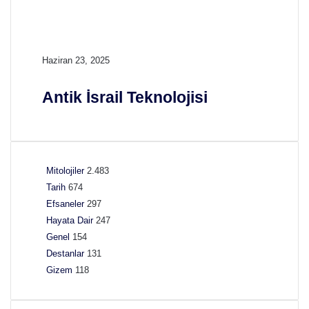
A
Haziran 23, 2025
n
t
Antik İsrail Teknolojisi
i
k
İ
s
r
Mitolojiler
2.483
a
Tarih
674
i
Efsaneler
297
l
T
Hayata Dair
247
e
Genel
154
k
Destanlar
131
n
Gizem
118
o
l
o