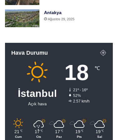
Antakya
Ağustos 29, 2025
Hava Durumu
18
℃
İstanbul
21º - 16º
52%
2.57 km/h
Açık hava
21
17
17
19
19
℃
℃
℃
℃
℃
Cum
Cts
Paz
Pts
Sal