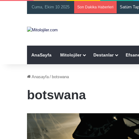
Cuma, Ekim 10 2025
Satürn Ta
Son Dakika Haberleri
AnaSayfa
Mitolojiler
Destanlar
Efsane
Anasayfa
/
botswana
botswana