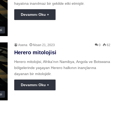
hayatına inanılmaz bir şekilde etki etmiştir.
Devamını Oku »
si
Asena
Nisan 21, 2023
0
62
Herero mitolojisi
Herero mitolojisi, Afrika'nın Namibya, Angola ve Botswana
bölgelerinde yaşayan Herero halkının inançlarına
dayanan bir mitolojidir.
Devamını Oku »
si