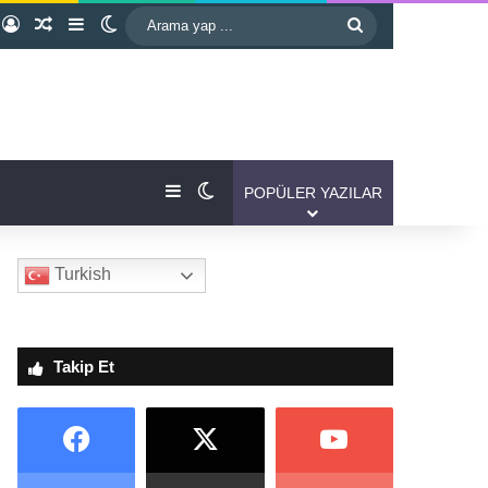
Kayıt Ol
Rastgele Makale
Kenar Bölmesi
Dış görünümü değiştir
Arama
yap
...
Kenar Bölmesi
Dış görünümü değiştir
POPÜLER YAZILAR
Turkish
Takip Et