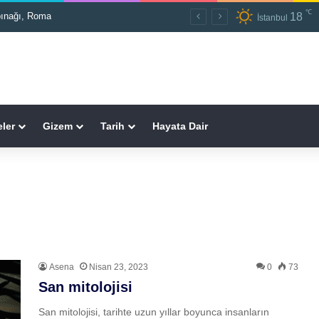
℃
18
pınağı, Roma
İstanbul
ler
Gizem
Tarih
Hayata Dair
Asena
Nisan 23, 2023
0
73
San mitolojisi
San mitolojisi, tarihte uzun yıllar boyunca insanların