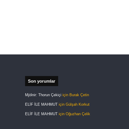
Son yorumlar
Mjölnir: Thorun Çekiçi
için
Burak Çetin
ELİF İLE MAHMUT
için
Gülşah Korkut
ELİF İLE MAHMUT
için
Oğuzhan Çelik