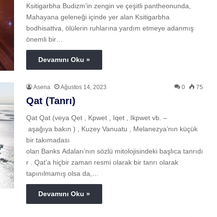
Ksitigarbha Budizm’in zengin ve çeşitli pantheonunda,
Mahayana geleneği içinde yer alan Ksitigarbha
bodhisattva, ölülerin ruhlarına yardım etmeye adanmış
önemli bir…
Devamını Oku »
Asena
Ağustos 14, 2023
0
75
Qat (Tanrı)
Qat Qat (veya Qet , Kpwet , Iqet , Ikpwet vb. –
aşağıya bakın ) , Kuzey Vanuatu , Melanezya’nın küçük
bir takımadası
olan Banks Adaları’nın sözlü mitolojisindeki başlıca tanrıdı
r . Qat’a hiçbir zaman resmi olarak bir tanrı olarak
tapınılmamış olsa da,…
Devamını Oku »