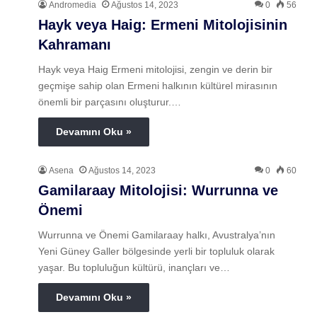
Andromedia
Ağustos 14, 2023
0
56
Hayk veya Haig: Ermeni Mitolojisinin
Kahramanı
Hayk veya Haig Ermeni mitolojisi, zengin ve derin bir
geçmişe sahip olan Ermeni halkının kültürel mirasının
önemli bir parçasını oluşturur.…
Devamını Oku »
Asena
Ağustos 14, 2023
0
60
Gamilaraay Mitolojisi: Wurrunna ve
Önemi
Wurrunna ve Önemi Gamilaraay halkı, Avustralya’nın
Yeni Güney Galler bölgesinde yerli bir topluluk olarak
yaşar. Bu topluluğun kültürü, inançları ve…
Devamını Oku »