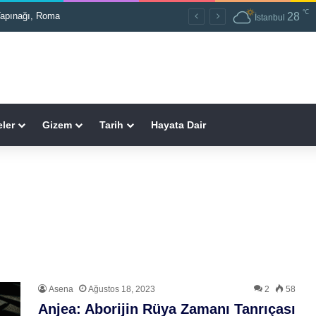
℃
28
İstanbul
ler
Gizem
Tarih
Hayata Dair
Asena
Ağustos 18, 2023
2
58
Anjea: Aborijin Rüya Zamanı Tanrıçası