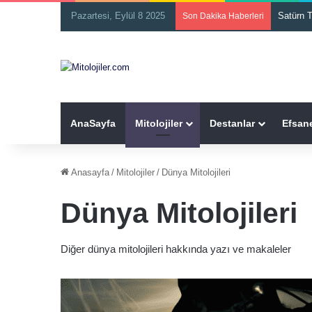
Pazartesi, Eylül 8 2025
İnari
Son Dakika Haberleri
AnaSayfa
Mitolojiler
Destanlar
Efsane
Anasayfa
/
Mitolojiler
/
Dünya Mitolojileri
Dünya Mitolojileri
Diğer dünya mitolojileri hakkında yazı ve makaleler