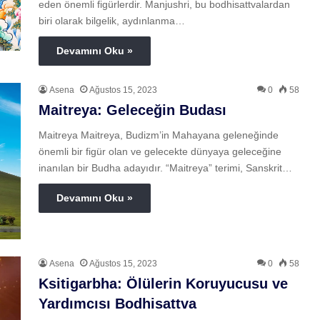
eden önemli figürlerdir. Manjushri, bu bodhisattvalardan
biri olarak bilgelik, aydınlanma…
Devamını Oku »
S
e
l
Asena
Ağustos 15, 2023
0
58
a
Maitreya: Geleceğin Budası
n
i
Maitreya Maitreya, Budizm’in Mahayana geleneğinde
k
önemli bir figür olan ve gelecekte dünyaya geleceğine
inanılan bir Budha adayıdır. “Maitreya” terimi, Sanskrit…
1 hafta önce
Selanik
Devamını Oku »
Asena
Ağustos 15, 2023
0
58
Ksitigarbha: Ölülerin Koruyucusu ve
Yardımcısı Bodhisattva