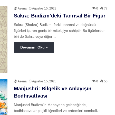
Asena
Ağustos 15, 2023
0
77
Sakra: Budizm’deki Tanrısal Bir Figür
Sakra (Shakra) Budizm, farklı tanrısal ve doğaüstü
figürleri içeren geniş bir mitolojiye sahiptir. Bu figürlerden
biri de Sakra veya diğer…
Devamını Oku »
Asena
Ağustos 15, 2023
0
50
Manjushri: Bilgelik ve Anlayışın
Bodhisattvası
Manjushri Budizm’in Mahayana geleneğinde,
bodhisattvalar çeşitli öğretileri ve erdemleri sembolize