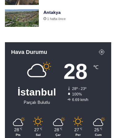
Antakya
1 hafta önce
Hava Durumu
28
℃
İstanbul
28º - 23º
100%
6.69 km/h
Parçalı Bulutlu
28
27
28
27
25
℃
℃
℃
℃
℃
Pts
Sal
Çar
Per
Cum