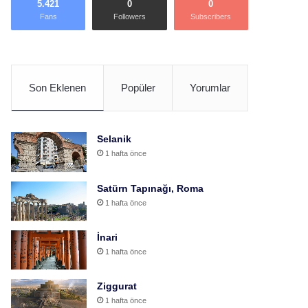
5.421
0
0
Fans
Followers
Subscribers
Son Eklenen
Popüler
Yorumlar
Selanik
1 hafta önce
Satürn Tapınağı, Roma
1 hafta önce
İnari
1 hafta önce
Ziggurat
1 hafta önce