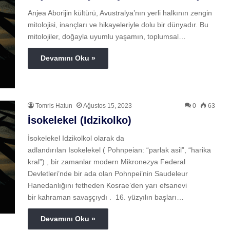
Anjea Aborijin kültürü, Avustralya’nın yerli halkının zengin
mitolojisi, inançları ve hikayeleriyle dolu bir dünyadır. Bu
mitolojiler, doğayla uyumlu yaşamın, toplumsal…
Devamını Oku »
Tomris Hatun
Ağustos 15, 2023
0
63
İsokelekel (Idzikolko)
İsokelekel Idzikolkol olarak da
adlandırılan Isokelekel ( Pohnpeian: “parlak asil”, “harika
kral”) , bir zamanlar modern Mikronezya Federal
Devletleri’nde bir ada olan Pohnpei’nin Saudeleur
Hanedanlığını fetheden Kosrae’den yarı efsanevi
bir kahraman savaşçıydı . 16. yüzyılın başları…
Devamını Oku »