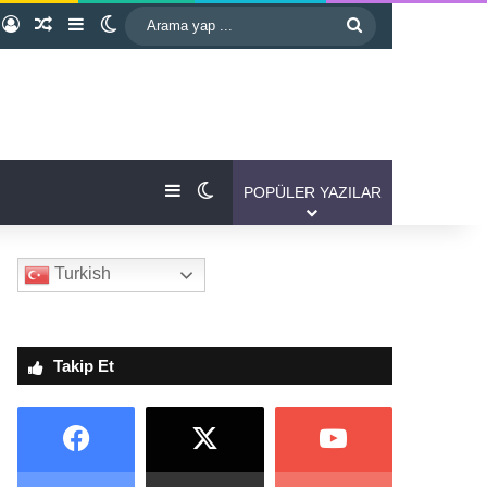
Kayıt Ol
Rastgele Makale
Kenar Bölmesi
Dış görünümü değiştir
Arama
yap
...
Kenar Bölmesi
Dış görünümü değiştir
POPÜLER YAZILAR
Turkish
Takip Et