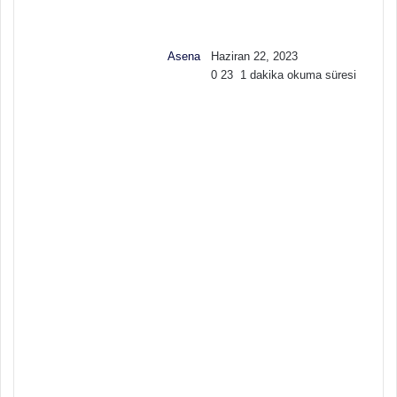
l
e
o
-
w
p
Asena
Haziran 22, 2023
o
o
0
23
1 dakika okuma süresi
n
s
X
t
a
g
ö
n
d
e
r
m
e
k