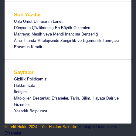
Son Yazılar
Ünlü Umut Elmasının Laneti
Dünyanın Çözülmemiş En Büyük Gizemleri
Maitreya: Mesih veya Mehdi İnancına Benzerliği
Áine: İrlanda Mitolojisinde Zenginlik ve Egemenlik Tanrıçası
Erasmus Kimdir
Sayfalar
Gizlilik Politikamız
Hakkımızda
İletişim
Mitolojiler, Destanlar, Efsaneler, Tarih, Bilim, Hayata Dair ve
Gizemler
Yazarlık Başvurusu
© Telif Hakkı 2024, Tüm Hakları Saklıdır.
Mitolojiler Destanlar ve
Efsaneler