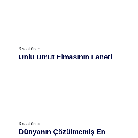
Ü
3 saat önce
n
Ünlü Umut Elmasının Laneti
l
ü
U
m
u
t
E
l
m
a
D
3 saat önce
s
ü
Dünyanın Çözülmemiş En
ı
n