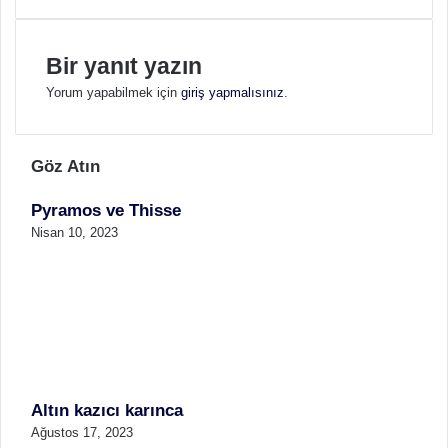
Bir yanıt yazın
Yorum yapabilmek için
giriş yapmalısınız
.
Göz Atın
K
Pyramos ve Thisse
a
p
Nisan 10, 2023
a
l
ı
Altın kazıcı karınca
Ağustos 17, 2023