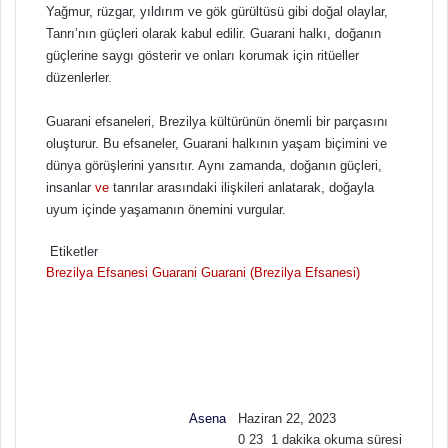
Yağmur, rüzgar, yıldırım ve gök gürültüsü gibi doğal olaylar,
Tanrı’nın güçleri olarak kabul edilir. Guarani halkı, doğanın
güçlerine saygı gösterir ve onları korumak için ritüeller
düzenlerler.
Guarani efsaneleri, Brezilya kültürünün önemli bir parçasını
oluşturur. Bu efsaneler, Guarani halkının yaşam biçimini ve
dünya görüşlerini yansıtır. Aynı zamanda, doğanın güçleri,
insanlar
ve
tanrılar arasındaki ilişkileri anlatarak, doğayla
uyum içinde yaşamanın önemini vurgular.
Etiketler
Brezilya Efsanesi
Guarani
Guarani (Brezilya Efsanesi)
F
B
o
i
l
r
l
e
o
-
w
p
Asena
Haziran 22, 2023
o
o
0
23
1 dakika okuma süresi
n
s