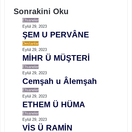
e
o
t
Sonrakini Oku
s
o
e
i
k
r
Efsaneler
e
Eylül 29, 2023
s
ŞEM U PERVÂNE
t
Destanlar
Eylül 29, 2023
MİHR Ü MÜŞTERİ
Efsaneler
Eylül 29, 2023
Cemşah u Âlemşah
Efsaneler
Eylül 29, 2023
ETHEM Ü HÜMA
Efsaneler
Eylül 29, 2023
VİS Ü RAMİN