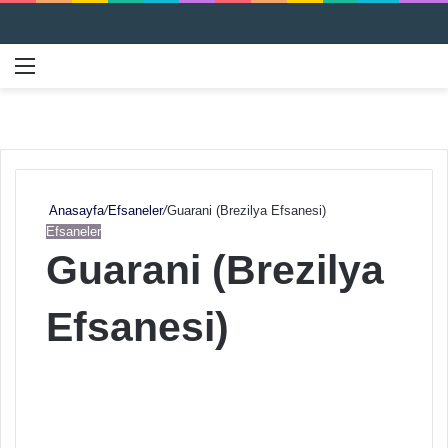
Menü
Ar
Anasayfa
/
Efsaneler
/
Guarani (Brezilya Efsanesi)
Efsaneler
Guarani (Brezilya
Efsanesi)
F
B
o
i
l
r