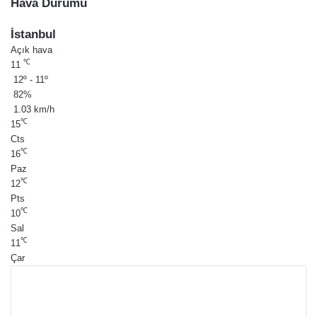
Hava Durumu
İstanbul
Açık hava
℃
11
12º - 11º
82%
1.03 km/h
℃
15
Cts
℃
16
Paz
℃
12
Pts
℃
10
Sal
℃
11
Çar